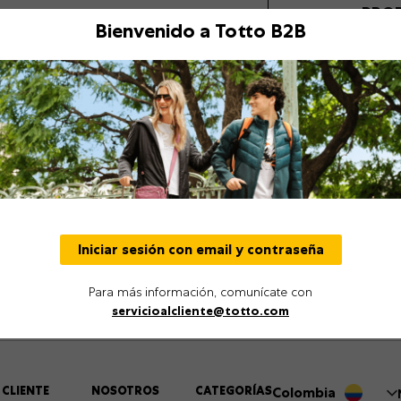
PRO
Bienvenido a Totto B2B
Descripción
Detalles
Iniciar sesión con email y contraseña
Para más información, comunícate con
servicioalcliente@totto.com
 CLIENTE
NOSOTROS
CATEGORÍAS
Colombia