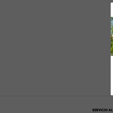
10
.
summit
SERVICIO AL