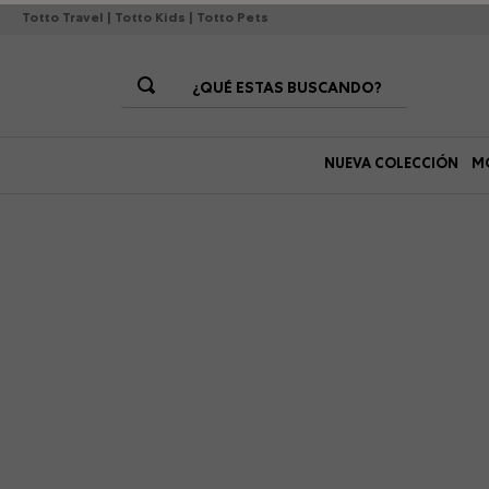
Totto Travel
|
Totto Kids
|
Totto Pets
¿QUÉ ESTAS BUSCANDO?
Términos Más Buscados
NUEVA COLECCIÓN
M
1
.
morrales
2
.
gorras
3
.
bolsos
4
.
morral
5
.
canguro
6
.
tempera
7
.
gommas
8
.
lonchera
9
.
viaje