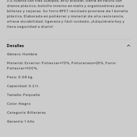
3.0 cuenta con tres cuerpos, RFID Blocker, cierre en velcro con
diente plástico, bolsillo interno en malla y organizadores para
billetes y tarjetas. Su forro RPET reciclado proviene de 1 botella
plástica. Elaborada en poliéster y material de alta resistencia,
ofrece durabilidad, ligereza y fácil cuidado. ¡Adquiérela hoy y
lleva seguridad a diario!
Detalles
Género
:
Hombre
Material
:
Exterior: Poliester=75%, Poliuretano=25%, Forro:
Poliester=100%,
Peso
:
0.08 kg.
Capacidad
:
0.2 lt.
Tamaño
:
Pequeño
Color
:
Negro
Categoría
:
Billeteras
Garantía
:
1 Año