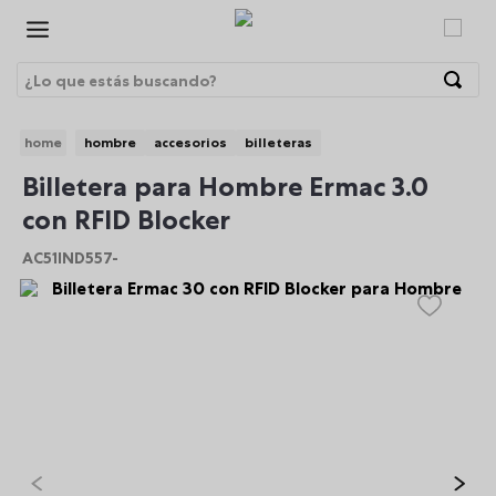
¿Lo que estás buscando?
Términos Más Buscados
hombre
accesorios
billeteras
1
.
morrales
BRE
Billetera para Hombre Ermac 3.0
2
.
gorras
con RFID Blocker
3
.
bolsos
AC51IND557-
4
.
morral
5
.
canguro
6
.
tempera
7
.
gommas
8
.
lonchera
9
.
viaje