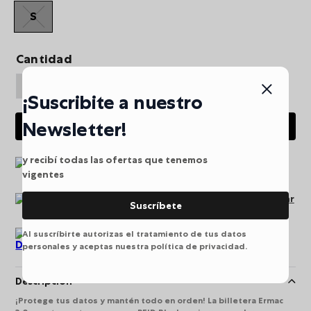
S
Cantidad
¡Suscribite a nuestro
Newsletter!
AGREGAR AL CARRITO
y recibí todas las ofertas que tenemos
Envio gratis a partir de
vigentes
$249.900
Pago seguro puede pagar
Suscríbete
en línea
Al suscríbirte autorizas el tratamiento de tus datos
Devoluciones
personales y aceptas nuestra política de privacidad.
Descripción
¡Protege tus datos y mantén todo en orden! La billetera Ermac