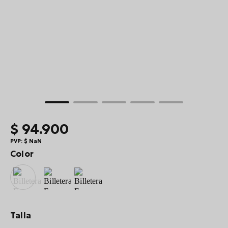
10
.
summit
$
94
.
900
PVP:
$
NaN
Color
Talla