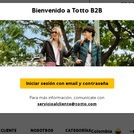
PRO
Bienvenido a Totto B2B
Descripción
Detalles
Iniciar sesión con email y contraseña
Para más información, comunícate con
servicioalcliente@totto.com
 CLIENTE
NOSOTROS
CATEGORÍAS
Colombia