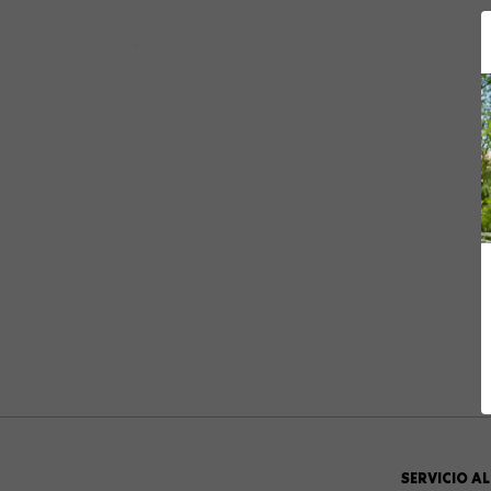
10
.
viaje
SERVICIO AL