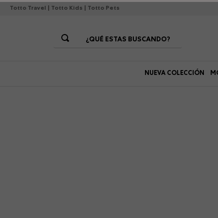
Totto Travel
|
Totto Kids
|
Totto Pets
¿QUÉ ESTAS BUSCANDO?
Términos Más Buscados
NUEVA COLECCIÓN
M
1
.
morrales
2
.
gorras
3
.
bolsos
4
.
lonchera
5
.
story
6
.
canguro
7
.
morral
8
.
tempera
9
.
gommas