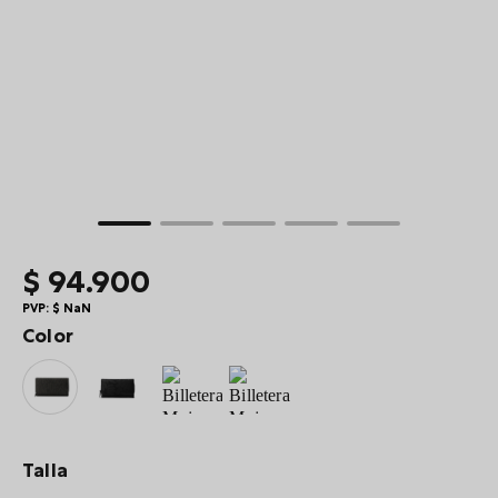
10
.
summit
$
94
.
900
PVP:
$
NaN
Color
Talla