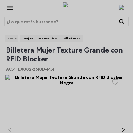
¿Lo que estás buscando?
Términos Más Buscados
mujer
accesorios
billeteras
1
.
morrales
bre
Billetera Mujer Texture Grande con
2
.
gorras
RFID Blocker
3
.
bolsos
AC51TEX002-2610D-M5I
4
.
lonchera
5
.
canguro
6
.
morral
7
.
tempera
8
.
gommas
9
.
viaje