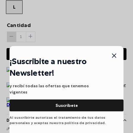
L
Cantidad
AGREGAR AL CARRITO
¡Suscribite a nuestro
Envio gratis a partir de
Newsletter!
$249.900
Pago seguro puede pagar
y recibí todas las ofertas que tenemos
en línea
vigentes
Devoluciones
Suscríbete
Al suscríbirte autorizas el tratamiento de tus datos
Descripción
personales y aceptas nuestra política de privacidad.
¡Protege tu información personal! La billetera Texture grande