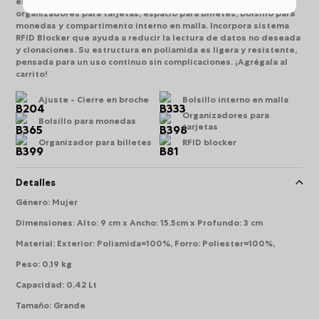
está diseñada en tres cuerpos con cierre en broche,
organizadores para tarjetas, espacio para billetes, bolsillo para
monedas y compartimento interno en malla. Incorpora sistema
RFID Blocker que ayuda a reducir la lectura de datos no deseada
y clonaciones. Su estructura en poliamida es ligera y resistente,
pensada para un uso continuo sin complicaciones. ¡Agrégala al
carrito!
Ajuste - Cierre en broche
Bolsillo interno en malla
Organizadores para
Bolsillo para monedas
tarjetas
Organizador para billetes
RFID blocker
Detalles
Género
:
Mujer
Dimensiones
:
Alto: 9 cm x Ancho: 15.5cm x Profundo: 3 cm
Material
:
Exterior: Poliamida=100%, Forro: Poliester=100%,
Peso
:
0,19 kg
Capacidad
:
0,42 Lt
Tamaño
:
Grande