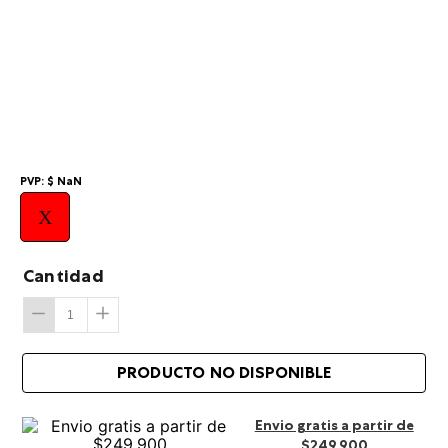
10
.
viaje
PVP:
$
NaN
X
Cantidad
Envio gratis a partir de
$249.900