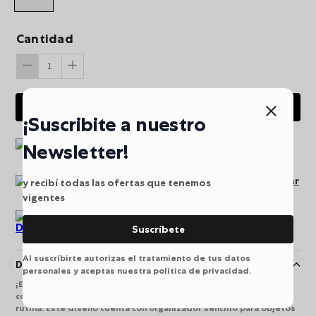
Cantidad
AGREGAR AL CARRITO
¡Suscribite a nuestro
Envio gratis a partir de
Newsletter!
$249.900
Pago seguro puede pagar
y recibí todas las ofertas que tenemos
en línea
vigentes
Devoluciones
Suscríbete
Al suscríbirte autorizas el tratamiento de tus datos
Descripción
personales y aceptas nuestra política de privacidad.
¡Elígelo siempre! Freya es un bolso tipo tote bag mediano,
confeccionado en poliéster acolchado, ideal para acompañar tu
rutina. Este diseño cuenta con organizador sencillo para objetos