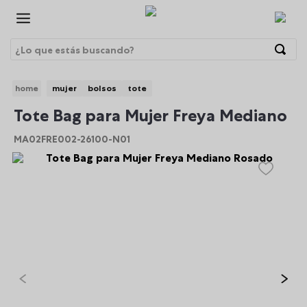
¿Lo que estás buscando?
Términos Más Buscados
mujer
bolsos
tote
1
.
morrales
BRE
Tote Bag para Mujer Freya Mediano
2
.
gorras
MA02FRE002-26100-N01
3
.
bolsos
4
.
morral
5
.
tempera
6
.
canguro
7
.
gommas
8
.
lonchera
9
.
viaje