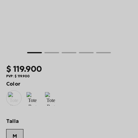
10
.
billetera
$
119
.
900
PVP:
$
119
.
900
Color
Talla
M