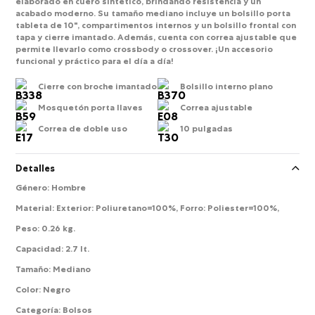
elaborado en cuero sintético, brindando resistencia y un
acabado moderno. Su tamaño mediano incluye un bolsillo porta
tableta de 10", compartimentos internos y un bolsillo frontal con
tapa y cierre imantado. Además, cuenta con correa ajustable que
permite llevarlo como crossbody o crossover. ¡Un accesorio
funcional y práctico para el día a día!
Cierre con broche imantado
Bolsillo interno plano
Mosquetón porta llaves
Correa ajustable
Correa de doble uso
10 pulgadas
Detalles
Género
:
Hombre
Material
:
Exterior: Poliuretano=100%, Forro: Poliester=100%,
Peso
:
0.26 kg.
Capacidad
:
2.7 lt.
Tamaño
:
Mediano
Color
:
Negro
Categoría
:
Bolsos