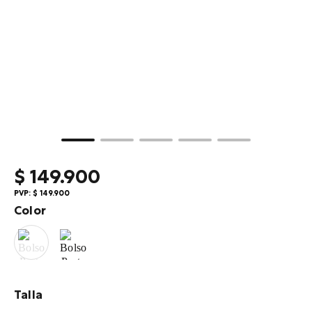
10
.
billetera
$
149
.
900
PVP:
$
149
.
900
Color
Talla