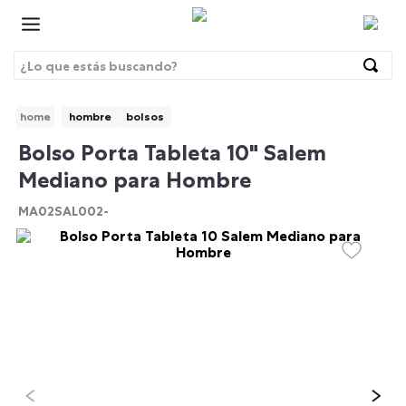
¿Lo que estás buscando?
Términos Más Buscados
hombre
bolsos
1
.
morrales
BRE
Bolso Porta Tableta 10" Salem
2
.
gorras
Mediano para Hombre
3
.
bolsos
MA02SAL002-
4
.
morral
5
.
tempera
6
.
canguro
7
.
gommas
8
.
lonchera
9
.
viaje