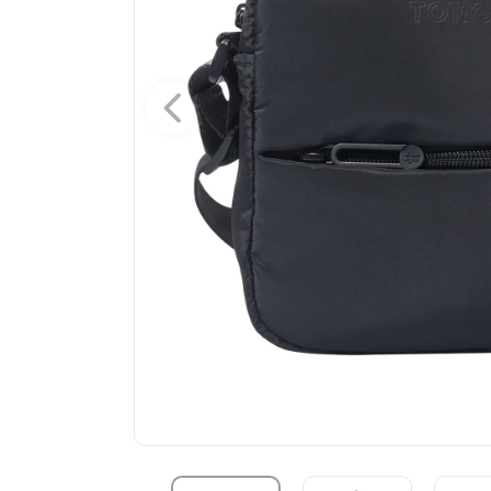
10
.
summit