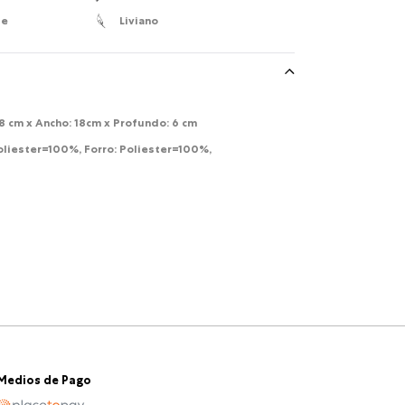
le
Liviano
18 cm x Ancho: 18cm x Profundo: 6 cm
Poliester=100%, Forro: Poliester=100%,
Medios de Pago