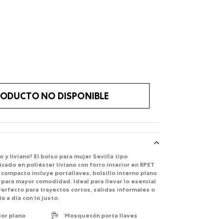
ODUCTO NO DISPONIBLE
 y liviano? El bolso para mujer Sevilla tipo
cado en poliéster liviano con forro interior en RPET
 compacto incluye portallaves, bolsillo interno plano
 para mayor comodidad. Ideal para llevar lo esencial
Perfecto para trayectos cortos, salidas informales o
a a día con lo justo.
ior plano
Mosquetón porta llaves