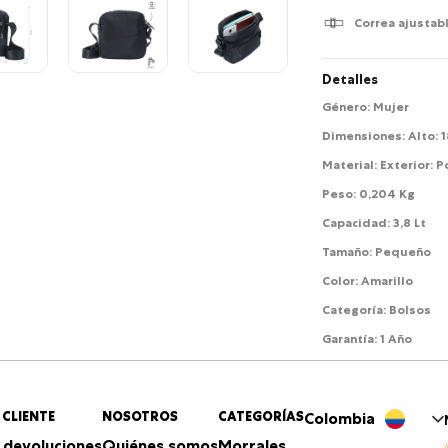
Correa ajustab
Detalles
Género
:
Mujer
Dimensiones
:
Alto: 
Material
:
Exterior: 
Peso
:
0,204 Kg
Capacidad
:
3,8 Lt
Tamaño
:
Pequeño
Color
:
Amarillo
Categoría
:
Bolsos
Garantía
:
1 Año
 CLIENTE
NOSOTROS
CATEGORÍAS
Colombia
 devoluciones
Quiénes somos
Morrales