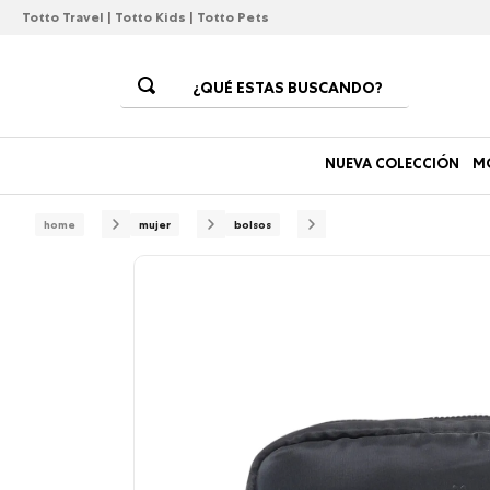
Totto Travel
|
Totto Kids
|
Totto Pets
¿QUÉ ESTAS BUSCANDO?
Términos Más Buscados
NUEVA COLECCIÓN
M
1
.
morrales
2
.
gorras
mujer
bolsos
3
.
bolsos
4
.
morral
5
.
canguro
6
.
tempera
7
.
gommas
8
.
lonchera
9
.
viaje