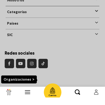
Nosotros
Categorías
Países
SIC
Redes sociales
Organizaciones
Medios de Pago
Carrito