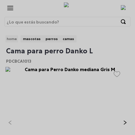
¿Lo que estás buscando?
Términos Más Buscados
mascotas
perros
camas
1
.
morrales
BRE
Cama para perro Danko L
2
.
gorras
PDCBCA1013
3
.
bolsos
4
.
lonchera
5
.
canguro
6
.
morral
7
.
tempera
8
.
gommas
9
.
viaje