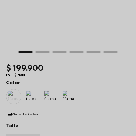
10
.
summit
$
199
.
900
PVP:
$
NaN
Color
Guía de tallas
Talla