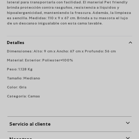
lateral para transportarla con facilidad. El material Pet friendly
brinda protección contra rasguños, resistencia a líquidos y
hipoalergenicidad, manteniendo la frescura. Además, la limpieza
es sencilla. Medidas: 110 x 9 x 67 cm. Brinda a tu mascota el lujo
de un descanso inigualable con esta cama lavable.
Detalles
Dimensiones
:
Alto: 9 cm x Ancho: 67 cm x Profundo: 56 cm
Material
:
Exterior: Poliester=100%
Peso
:
1.128 Kg
Tamaño
:
Mediano
Color
:
Gris
Categoría
:
Camas
Servicio al cliente