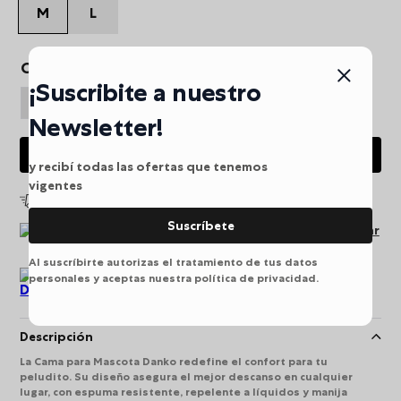
M
L
Cantidad
¡Suscribite a nuestro
Newsletter!
AGREGAR AL CARRITO
y recibí todas las ofertas que tenemos
vigentes
Envio gratis a partir de $249.900
Suscríbete
Pago seguro puede pagar
en línea
Al suscríbirte autorizas el tratamiento de tus datos
personales y aceptas nuestra política de privacidad.
Devoluciones
Descripción
La Cama para Mascota Danko redefine el confort para tu
peludito. Su diseño asegura el mejor descanso en cualquier
lugar, con espuma resistente, repelente a líquidos y manija