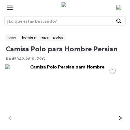
¿Lo que estás buscando?
Términos Más Buscados
hombre
ropa
polos
1
.
morrales
BRE
Camisa Polo para Hombre Persian
2
.
gorras
RA45342-2610-Z9G
3
.
bolsos
4
.
morral
5
.
tempera
6
.
canguro
7
.
gommas
8
.
lonchera
9
.
viaje