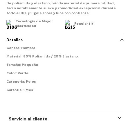
de poliamida y elastano, brinda material de primera calidad,
tacto notablemente suave y comodidad excepcional durante
todo el día. ¡Elígela ahora y luce con confianza!
Tecnología de Mayor
Regular fit
elasticidad
Detalles
Género
:
Hombre
Material
:
80% Poliamida / 20% Elastano
Tamaño
:
Pequeño
Color
:
Verde
Categoría
:
Polos
Garantía
:
1 Mes
Servicio al cliente