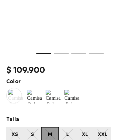
10
.
billetera
$
109
.
900
Color
Talla
XS
S
M
L
XL
XXL