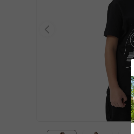
10
.
summit