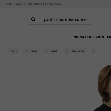
Totto Travel
|
Totto Kids
|
Totto Pets
¿QUÉ ESTAS BUSCANDO?
Términos Más Buscados
NUEVA COLECCIÓN
M
1
.
morrales
2
.
gorras
nino
ropa
camisetas
3
.
bolsos
4
.
lonchera
5
.
canguro
6
.
morral
7
.
tempera
8
.
gommas
9
.
viaje