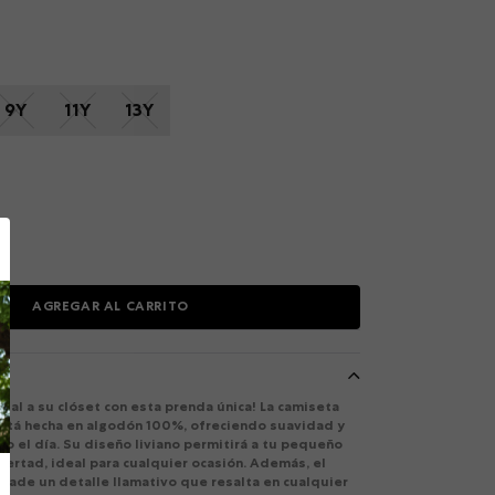
9Y
11Y
13Y
AGREGAR AL CARRITO
ial a su clóset con esta prenda única! La camiseta
está hecha en algodón 100%, ofreciendo suavidad y
o el día. Su diseño liviano permitirá a tu pequeño
bertad, ideal para cualquier ocasión. Además, el
ñade un detalle llamativo que resalta en cualquier