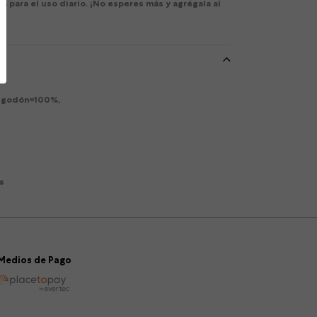
a para el uso diario. ¡No esperes más y agrégala al
Algodón=100%,
s
Medios de Pago