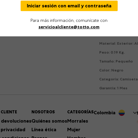
combinación. Perfect
Iniciar sesión con email y contraseña
carrito ahora!
Para más información, comunícate con
Detalles
servicioalcliente@totto.com
Género
:
Niño
Material
:
Exterior: 
Peso
:
0.19 Kg.
Tamaño
:
Pequeño
Color
:
Negro
Categoría
:
Camiseta
Garantía
:
1 Mes
 CLIENTE
NOSOTROS
CATEGORÍAS
Colombia
 devoluciones
Quiénes somos
Morrales
 privacidad
Línea ética
Mujer