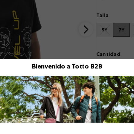
Talla
5Y
7Y
Cantidad
Bienvenido a Totto B2B
Descripción
¡Dale un toque espec
para niño Proyecty 
frescura durante tod
moverse con total li
estampado frontal a