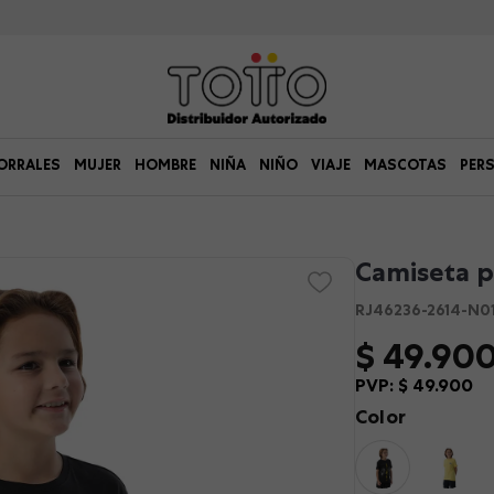
ORRALES
MUJER
HOMBRE
NIÑA
NIÑO
VIAJE
MASCOTAS
PER
Camiseta p
RJ46236-2614-N0
$
49
.
90
PVP:
$
49
.
900
Color