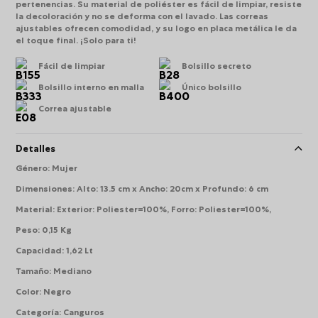
pertenencias. Su material de poliéster es fácil de limpiar, resiste
la decoloración y no se deforma con el lavado. Las correas
ajustables ofrecen comodidad, y su logo en placa metálica le da
el toque final. ¡Solo para ti!
Fácil de limpiar
Bolsillo secreto
Bolsillo interno en malla
Único bolsillo
Correa ajustable
Detalles
Género
:
Mujer
Dimensiones
:
Alto: 13.5 cm x Ancho: 20cm x Profundo: 6 cm
Material
:
Exterior: Poliester=100%, Forro: Poliester=100%,
Peso
:
0,15 Kg
Capacidad
:
1,62 Lt
Tamaño
:
Mediano
Color
:
Negro
Categoría
:
Canguros