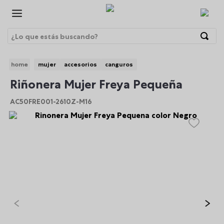
¿Lo que estás buscando?
Términos Más Buscados
mujer
accesorios
canguros
1
.
morrales
BRE
Riñonera Mujer Freya Pequeña
2
.
gorras
AC50FRE001-2610Z-M16
3
.
bolsos
4
.
morral
5
.
tempera
6
.
canguro
7
.
gommas
8
.
lonchera
9
.
viaje