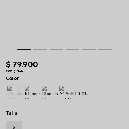
10
.
billetera
$
79
.
900
PVP:
$
NaN
Color
Talla
S