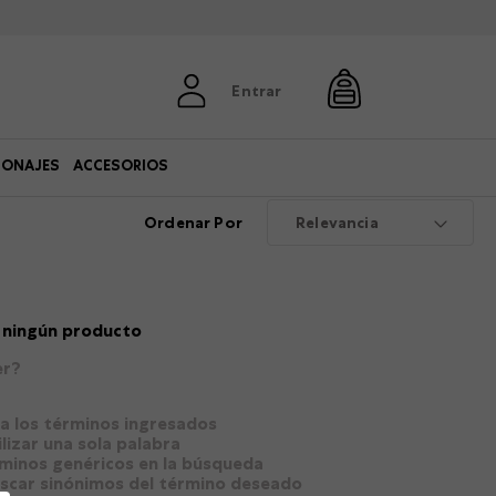
Entrar
SONAJES
ACCESORIOS
Ordenar Por
Relevancia
 ningún producto
er?
 los términos ingresados
ilizar una sola palabra
rminos genéricos en la búsqueda
uscar sinónimos del término deseado