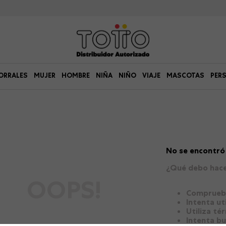
ORRALES
MUJER
HOMBRE
NIÑA
NIÑO
VIAJE
MASCOTAS
PER
No se encontró
¿Qué debo hac
OOPS!
Comprueba
Intenta ut
Utiliza té
Intenta b