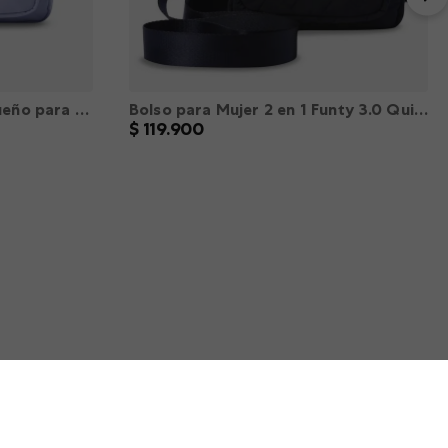
Bolso 2 en 1 Funty 3.0 Pequeño para Mujer Morado XS
Bolso para Mujer 2 en 1 Funty 3.0 Quilted Crossbody color Azul XS
$
119
.
900
XXL
XS
S
M
L
XL
XXL
－
＋
AGREGAR