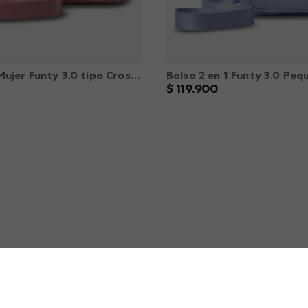
Bolso para Mujer Funty 3.0 tipo Crossbody color Rosado XS
$
119
.
900
M
L
XL
XXL
XS
S
M
L
XL
－
＋
AGREGAR
AGREGAR