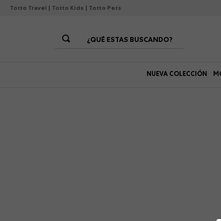
Totto Travel
|
Totto Kids
|
Totto Pets
¿QUÉ ESTAS BUSCANDO?
Términos Más Buscados
NUEVA COLECCIÓN
M
1
.
morrales
2
.
gorras
3
.
bolsos
4
.
morral
5
.
canguro
6
.
tempera
7
.
gommas
8
.
lonchera
9
.
viaje