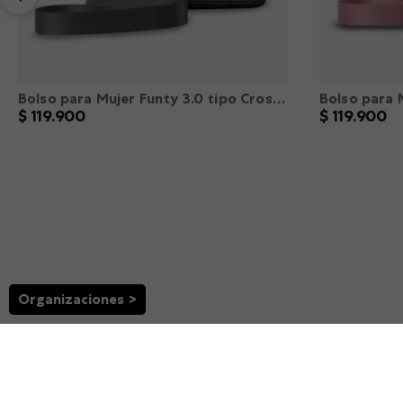
Bolso para Mujer Funty 3.0 tipo Crossbody color Verde XS
$
119
.
900
$
119
.
900
XS
S
M
L
XL
XXL
XS
S
－
＋
－
＋
AGREGAR
Organizaciones