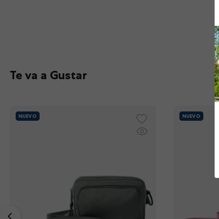
10
.
summit
Te va a Gustar
NUEVO
NUEVO