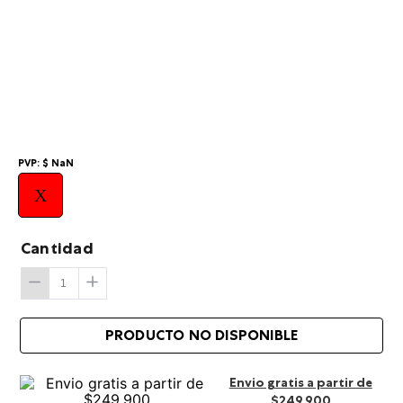
10
.
summit
PVP:
$
NaN
X
Cantidad
Envio gratis a partir de
$249.900