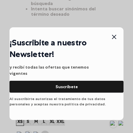
10
.
summit
búsqueda
Intenta buscar sinónimos del
término deseado
¡Suscribite a nuestro
Te va a Gustar
Newsletter!
y recibí todas las ofertas que tenemos
vigentes
NUEVO
NUEVO
Suscríbete
Morral Pequeño Baltra para Mujer Negro XS
Al suscríbirte autorizas el tratamiento de tus datos
$
119
.
900
Bolso para Mujer Funty 3.0 tipo Crossbody color Rosado XS
personales y aceptas nuestra política de privacidad.
$
119
.
900
XS
S
M
PVP:
$
NaN
XS
S
M
L
XL
XXL