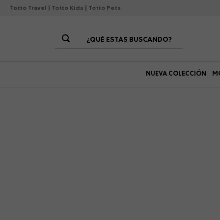
Totto Travel
|
Totto Kids
|
Totto Pets
¿QUÉ ESTAS BUSCANDO?
Términos Más Buscados
NUEVA COLECCIÓN
M
1
.
morrales
2
.
gorras
3
.
bolsos
4
.
lonchera
5
.
story
6
.
canguro
7
.
morral
8
.
tempera
9
.
viaje