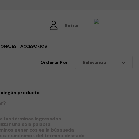
Entrar
SONAJES
ACCESORIOS
Ordenar Por
Relevancia
 ningún producto
er?
 los términos ingresados
ilizar una sola palabra
rminos genéricos en la búsqueda
uscar sinónimos del término deseado