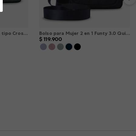
Bolso para Mujer Funty 3.0 tipo Crossbody color Verde XS
Bolso para Mujer 2 en 1 Funty 3.0 Quilted Crossbody color Azul XS
$
119
.
900
XXL
XS
S
M
L
XL
XXL
－
＋
AGREGAR