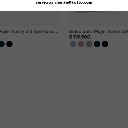
servicioalcliente@totto.com
Bolso para Mujer Funty 3.0 tipo Crossbody color Rosado XS
$
119
.
900
M
L
XL
XXL
XS
S
M
L
XL
－
＋
AGREGAR
AGREGAR