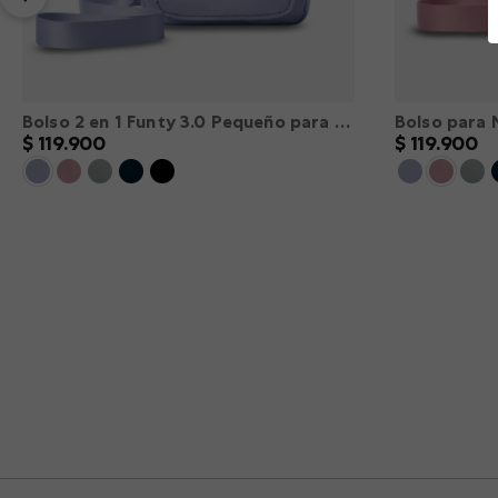
Bolso 2 en 1 Funty 3.0 Pequeño para Mujer Morado XS
$
119
.
900
$
119
.
900
XS
S
M
L
XL
XXL
XS
S
－
＋
－
＋
AGREGAR