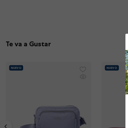
10
.
gommas
Te va a Gustar
NUEVO
NUEVO