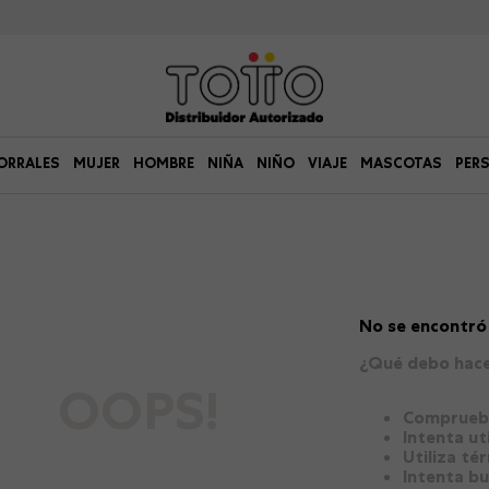
ORRALES
MUJER
HOMBRE
NIÑA
NIÑO
VIAJE
MASCOTAS
PER
No se encontró
¿Qué debo hac
OOPS!
Comprueba
Intenta ut
Utiliza té
Intenta b