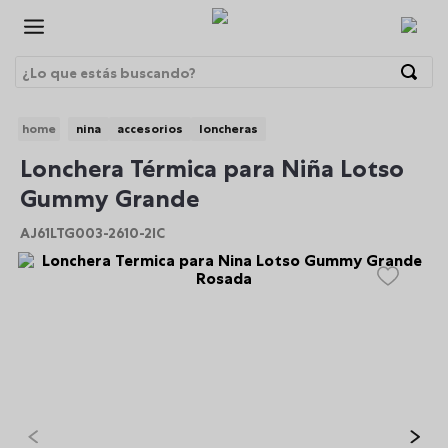
¿Lo que estás buscando?
Términos Más Buscados
nina
accesorios
loncheras
1
.
morrales
BRE
Lonchera Térmica para Niña Lotso
2
.
gorras
Gummy Grande
3
.
bolsos
AJ61LTG003-2610-2IC
4
.
morral
5
.
canguro
6
.
tempera
7
.
gommas
8
.
lonchera
9
.
billetera