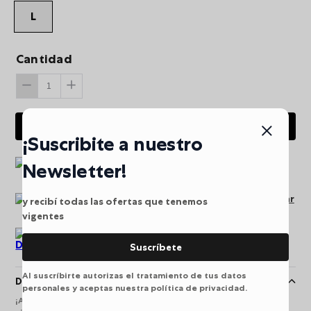
L
Cantidad
AGREGAR AL CARRITO
¡Suscribite a nuestro
Envio gratis a partir de
Newsletter!
$249.900
Pago seguro puede pagar
y recibí todas las ofertas que tenemos
en línea
vigentes
Devoluciones
Suscríbete
Al suscríbirte autorizas el tratamiento de tus datos
Descripción
personales y aceptas nuestra política de privacidad.
¡Alimentos organizados para el recreo! La lonchera térmica para