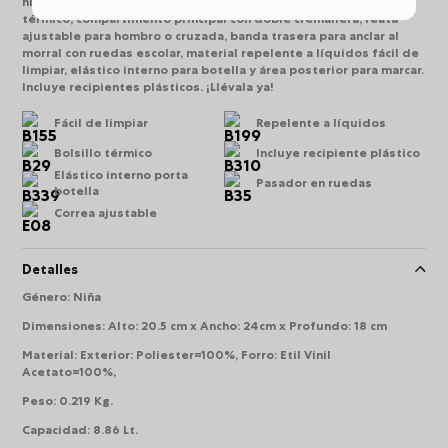
niña Lotso Gummy ofrece gran capacidad con aislamiento
térmico, compartimento principal con doble cremallera, reata
ajustable para hombro o cruzada, banda trasera para anclar al
morral con ruedas escolar, material repelente a líquidos fácil de
limpiar, elástico interno para botella y área posterior para marcar.
Incluye recipientes plásticos. ¡Llévala ya!
Fácil de limpiar
Repelente a líquidos
Bolsillo térmico
Incluye recipiente plástico
Elástico interno porta
Pasador en ruedas
botella
Correa ajustable
Detalles
Género
:
Niña
Dimensiones
:
Alto: 20.5 cm x Ancho: 24cm x Profundo: 18 cm
Material
:
Exterior: Poliester=100%, Forro: Etil Vinil
Acetato=100%,
Peso
:
0.219 Kg.
Capacidad
:
8.86 Lt.