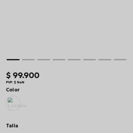
10
.
summit
$
99
.
900
PVP:
$
NaN
Color
Talla