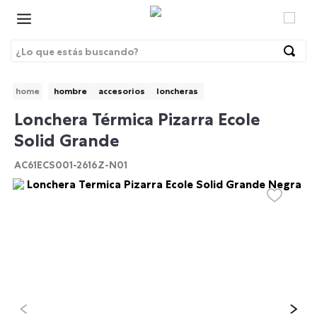
¿Lo que estás buscando?
Términos Más Buscados
hombre
accesorios
loncheras
1
.
morrales
BRE
Lonchera Térmica Pizarra Ecole
2
.
gorras
Solid Grande
3
.
bolsos
AC61ECS001-2616Z-N01
4
.
lonchera
5
.
story
6
.
canguro
7
.
morral
8
.
tempera
9
.
gommas