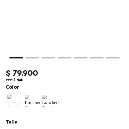
10
.
viaje
$
79
.
900
PVP:
$
NaN
Color
Talla