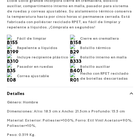
Ecole Solid grande incorpora cierre en cremallera, bolsillo
auxiliar, compartimento interno en malla, pasador para sistema
de ruedas y correas ajustables. Su aislamiento térmico conserva
la temperatura hasta por cinco horas si permanece cerrada. Está
fabricada con poliéster reciclado RPET, es fácil de limpiar y
repelente a líquidos. ¡Cómprala en segundos!
Fácil de limpiar
Cierre en cremallera
Repelente a líquidos
Bolsillo térmico
Incluye recipiente plástico
Bolsillo interno en malla
Pasador en ruedas
Bolsillo auxiliar
Hecho con RPET reciclado
Correa ajustable
de botellas descartadas
Detalles
Género
:
Hombre
Dimensiones
:
Alto: 18.5 cm x Ancho: 21.5cm x Profundo: 15.5 cm
Material
:
Exterior: Poliester=100%, Forro: Etil Vinil Acetato=90%,
Poliester=10%,
Peso
:
0.519 Kg.