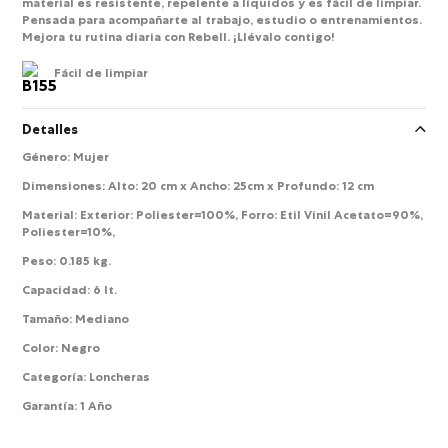
material es resistente, repelente a líquidos y es fácil de limpiar.
Pensada para acompañarte al trabajo, estudio o entrenamientos.
Mejora tu rutina diaria con Rebell. ¡Llévalo contigo!
Fácil de limpiar
Detalles
Género
:
Mujer
Dimensiones
:
Alto: 20 cm x Ancho: 25cm x Profundo: 12 cm
Material
:
Exterior: Poliester=100%, Forro: Etil Vinil Acetato=90%,
Poliester=10%,
Peso
:
0.185 kg.
Capacidad
:
6 lt.
Tamaño
:
Mediano
Color
:
Negro
Categoría
:
Loncheras
Garantía
:
1 Año