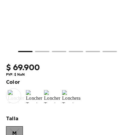
10
.
gommas
$
69
.
900
PVP:
$
NaN
Color
Talla
M