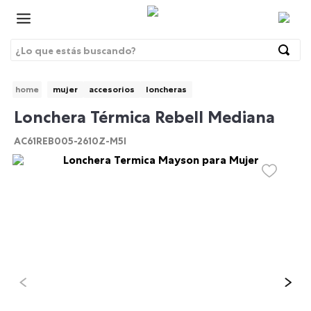
¿Lo que estás buscando?
Términos Más Buscados
mujer
accesorios
loncheras
1
.
morrales
BRE
Lonchera Térmica Rebell Mediana
2
.
gorras
AC61REB005-2610Z-M5I
3
.
bolsos
4
.
lonchera
5
.
story
6
.
canguro
7
.
morral
8
.
tempera
9
.
viaje