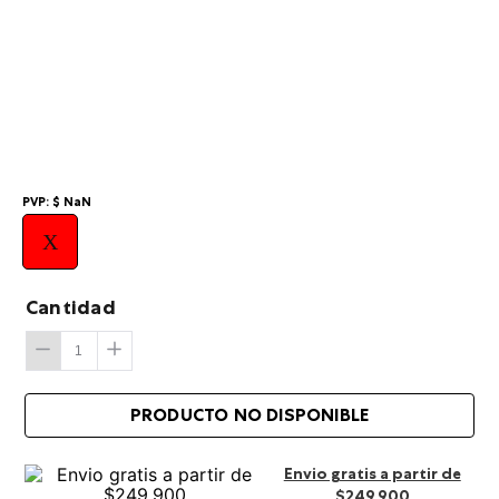
10
.
summit
PVP:
$
NaN
X
Cantidad
Envio gratis a partir de
$249.900