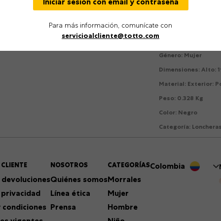
Iniciar sesión con email y contraseña
que resalta su diseñ
lugar!
Para más información, comunícate con
servicioalcliente@totto.com
Detalles
Género
:
Mujer
Dimensiones
:
Alto: 
Material
:
Exterior: 
Peso
:
0.328 Kg
Color
:
Negro
Categoría
:
Lonchera
 CLIENTE
NOSOTROS
CATEGORÍAS
Colombia
 devoluciones
Quiénes somos
Morrales
 privacidad
Línea ética
Mujer
 condiciones
Prensa
Hombre
es vigentes
Niño