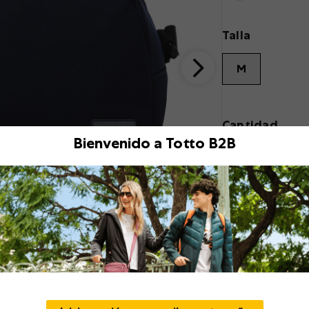
Talla
M
Cantidad
Bienvenido a Totto B2B
Descripción
¡Conserva tus alime
con aislamiento tér
según las condicione
repele líquidos y es 
incorpora correas a