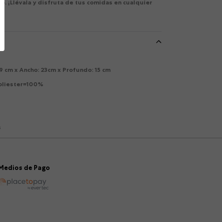
o. ¡Llévala y disfruta de tus comidas en cualquier
19 cm x Ancho: 23cm x Profundo: 15 cm
Poliester=100%
s
Medios de Pago