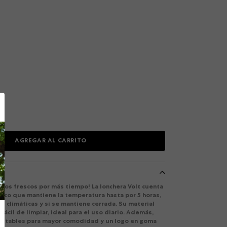
AGREGAR AL CARRITO
ntos frescos por más tiempo! La lonchera Volt cuenta
mico que mantiene la temperatura hasta por 5 horas,
s climáticas y si se mantiene cerrada. Su material
fácil de limpiar, ideal para el uso diario. Además,
justables para mayor comodidad y un logo en goma