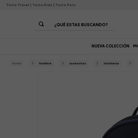
Totto Travel
|
Totto Kids
|
Totto Pets
¿QUÉ ESTAS BUSCANDO?
Términos Más Buscados
NUEVA COLECCIÓN
M
1
.
morrales
2
.
gorras
hombre
accesorios
loncheras
3
.
bolsos
4
.
morral
5
.
tempera
6
.
canguro
7
.
gommas
8
.
lonchera
9
.
viaje