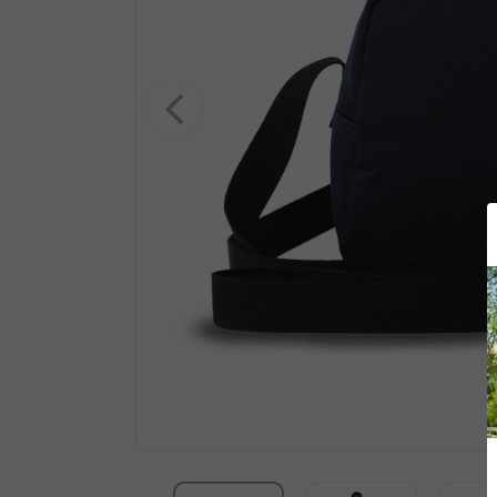
10
.
billetera