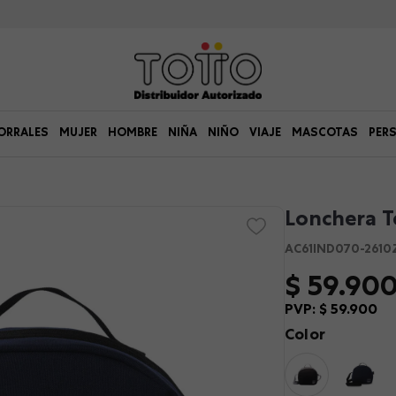
ORRALES
MUJER
HOMBRE
NIÑA
NIÑO
VIAJE
MASCOTAS
PER
Lonchera T
AC61IND070-2610
$
59
.
90
PVP:
$
59
.
900
Color