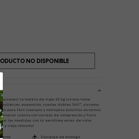
ODUCTO NO DISPONIBLE
icaciones! La maleta de viaje 23 kg Liviana tiene
n poliéster, expansión, ruedas dobles 360°, sistema
ica para fácil traslado y múltiples bolsillos externos
 interior cuenta con correas de compresión y forro
icar las medidas con tu aerolínea antes de volar.
ia y viaja cómodo!
nterna
Equipaje de bodega