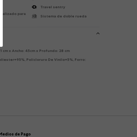
Travel sentry
ializado para
Sistema de doble rueda
71 cm x Ancho: 45cm x Profundo: 28 cm
oliester=95%, Policloruro De Vinilo=5%, Forro:
Medios de Pago