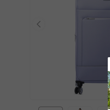
10
.
summit