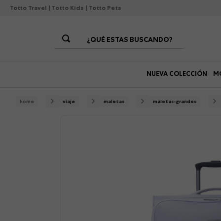
Totto Travel
|
Totto Kids
|
Totto Pets
¿QUÉ ESTAS BUSCANDO?
Términos Más Buscados
NUEVA COLECCIÓN
M
1
.
morrales
2
.
gorras
viaje
maletas
maletas-grandes
3
.
bolsos
4
.
lonchera
5
.
canguro
6
.
morral
7
.
tempera
8
.
gommas
9
.
viaje