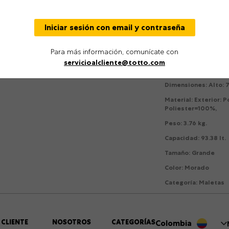
Expandible
Producto espec
Iniciar sesión con email y contraseña
viaje
Para más información, comunícate con
Detalles
servicioalcliente@totto.com
Género
:
Mujer
Dimensiones
:
Alto: 
Material
:
Exterior: P
Poliester=100%,
Peso
:
3.76 kg.
Capacidad
:
93.38 lt.
Tamaño
:
Grande
Color
:
Morado
Categoría
:
Maletas
 CLIENTE
NOSOTROS
CATEGORÍAS
Colombia