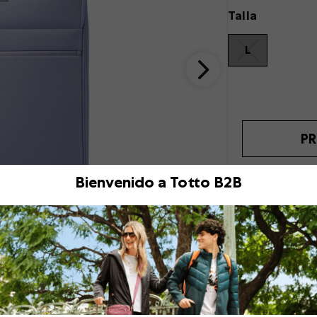
Talla
L
PR
Bienvenido a Totto B2B
Descripción
¡Lleva más sin compl
estructura blanda e
TSA, manija telescóp
de acceso rápido. Su
RPET. Recuerda verif
¡Empaca con eficienc
Comprensión i