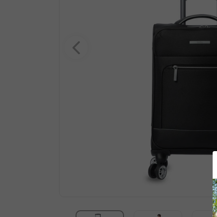
10
.
summit