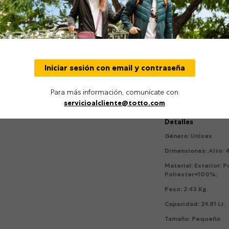
Liviana S1 está dise
mayoría de aerolíne
Latinoamérica. Tien
manija telescópica, 
Recuerda verificar l
contigo!
Manija telesco
Iniciar sesión con email y contraseña
Equipaje de ca
Producto espec
Para más información, comunícate con
viaje
servicioalcliente@totto.com
Detalles
Género
:
Unisex
Dimensiones
:
Alto: 
Material
:
Exterior: P
Poliester=100%,
Peso
:
2.43 Kg.
Capacidad
:
29.81 Lt.
Tamaño
:
Pequeño