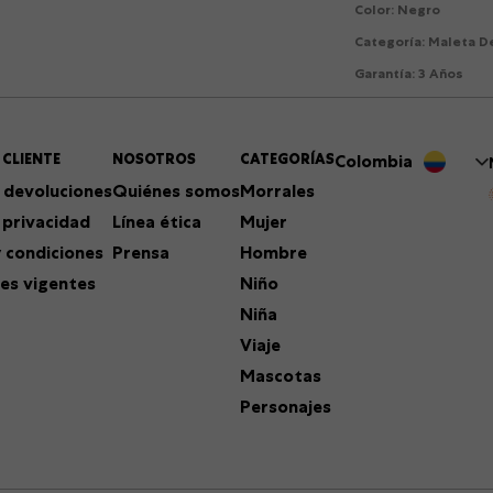
Color
:
Negro
Categoría
:
Maleta De
Garantía
:
3 Años
 CLIENTE
NOSOTROS
CATEGORÍAS
Colombia
 devoluciones
Quiénes somos
Morrales
 privacidad
Línea ética
Mujer
 condiciones
Prensa
Hombre
es vigentes
Niño
Niña
Viaje
Mascotas
Personajes