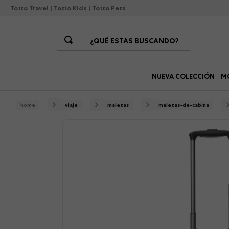
Totto Travel
|
Totto Kids
|
Totto Pets
¿QUÉ ESTAS BUSCANDO?
Términos Más Buscados
NUEVA COLECCIÓN
M
1
.
morrales
2
.
gorras
viaje
maletas
maletas-de-cabina
3
.
bolsos
4
.
lonchera
5
.
canguro
6
.
morral
7
.
tempera
8
.
gommas
9
.
viaje