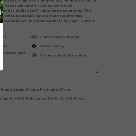
ñada para cumplir con las medidas permitidas por la
as, especialmente en vuelos dentro de
e ruedas dobles 360°, sistema de seguridad TSA,
bolsillos de acceso rápido y correas internas.
as medidas con tu aerolínea antes de volar. ¡Llévala
pica
Comprensión interna
bina
Travel sentry
ializado para
Sistema de doble rueda
48 cm x Ancho: 34cm x Profundo: 19 cm
oliester=95%, Policloruro De Vinilo=5%, Forro: