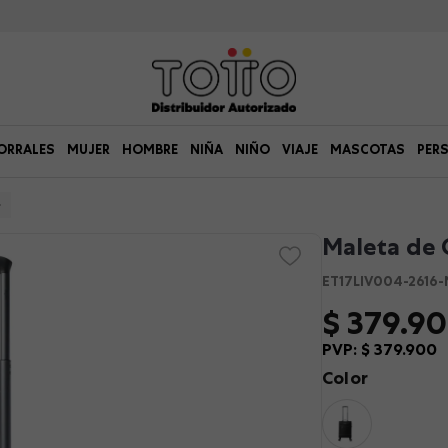
ORRALES
MUJER
HOMBRE
NIÑA
NIÑO
VIAJE
MASCOTAS
PER
Maleta de C
ET17LIV004-2616-
$
379
.
90
PVP:
$
379
.
900
Color