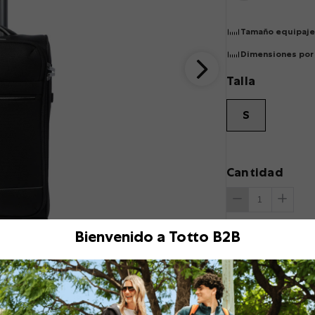
Tamaño equipaje
Dimensiones por 
Talla
S
Cantidad
Bienvenido a Totto B2B
Descripción
¡Ligera y funcional 