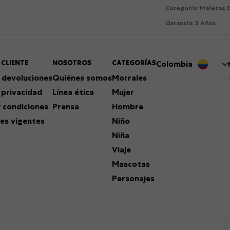
Categoría
:
Maletas D
Garantía
:
3 Años
 CLIENTE
NOSOTROS
CATEGORÍAS
Colombia
 devoluciones
Quiénes somos
Morrales
 privacidad
Línea ética
Mujer
 condiciones
Prensa
Hombre
es vigentes
Niño
Niña
Viaje
Mascotas
Personajes