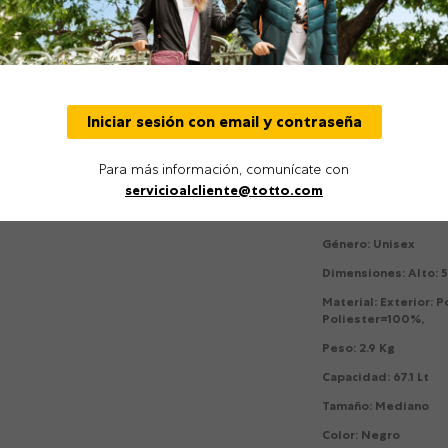
sistema de bloqueo T
compresión internas
rígido resiste impac
medidas con tu aerol
Manija lateral
Iniciar sesión con email y contraseña
Comprensión i
Sistema de bl
travel sentry
Para más información, comunícate con
servicioalcliente@totto.com
Detalles
Género
:
Unisex
Dimensiones
:
Alto: 
Material
:
Exterior: P
Poliester=100%,
Peso
:
2.9 Kg
Capacidad
:
67.1 Lt
Tamaño
:
Mediano
Color
:
Negro