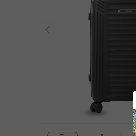
10
.
summit