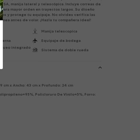
SA, manija lateral y telescópica. Incluye correas de
 para mayor orden en trayectos largos. Su diseño
tos y protege tu equipaje. No olvides verifica las
ínea antes de volar. ¡Hazla tu compañera ideal!
Manija telescopica
nterna
Equipaje de bodega
oqueo integrado
Sistema de doble rueda
59 cm x Ancho: 43 cm x Profundo: 24 cm
olipropileno=95%, Policloruro De Vinilo=5%, Forro: