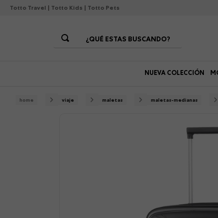
Totto Travel
|
Totto Kids
|
Totto Pets
¿QUÉ ESTAS BUSCANDO?
Términos Más Buscados
NUEVA COLECCIÓN
M
1
.
morrales
2
.
gorras
viaje
maletas
maletas-medianas
3
.
bolsos
4
.
lonchera
5
.
canguro
6
.
morral
7
.
tempera
8
.
gommas
9
.
viaje