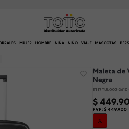
ORRALES
MUJER
HOMBRE
NIÑA
NIÑO
VIAJE
MASCOTAS
PER
Maleta de V
Negra
ET17TUL002-2610
$
449
.
9
PVP:
$
449
.
900
X