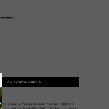
aerolínea
AGREGAR AL CARRITO
te del peso! La maleta de viaje mediana Trulli está
pileno, con ruedas dobles 360° para fácil transporte,