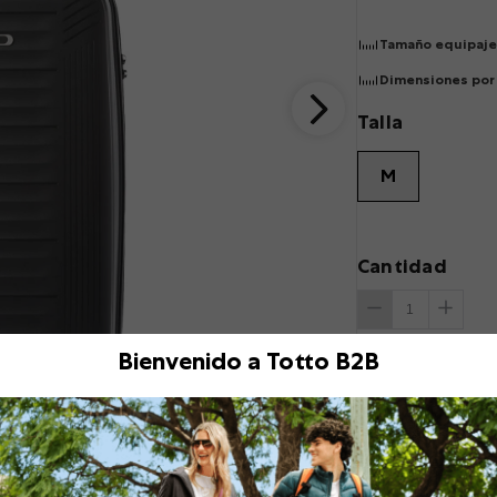
Tamaño equipaje
Dimensiones por 
Talla
M
Cantidad
Bienvenido a Totto B2B
Descripción
¡Regístrala y olvída
fabricada en polipro