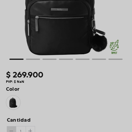
10
.
summit
$
269
.
900
PVP:
$
NaN
Color
Cantidad