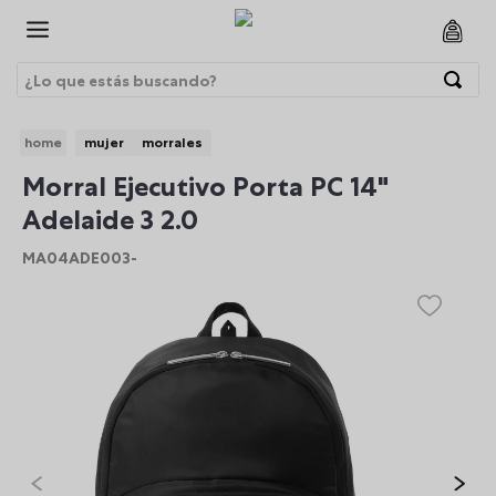
¿Lo que estás buscando?
Términos Más Buscados
mujer
morrales
1
.
morrales
BRE
Morral Ejecutivo Porta PC 14"
2
.
gorras
Adelaide 3 2.0
3
.
bolsos
MA04ADE003-
4
.
morral
5
.
tempera
6
.
canguro
7
.
gommas
8
.
lonchera
9
.
viaje