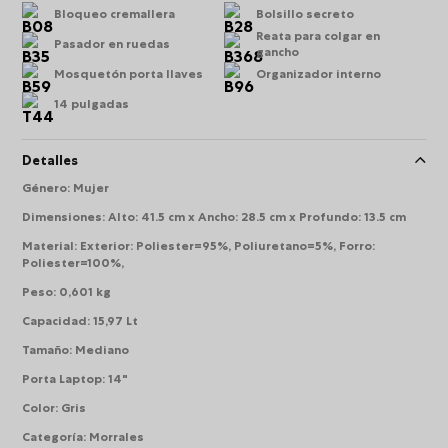
Bloqueo cremallera
Bolsillo secreto
Reata para colgar en
Pasador en ruedas
gancho
Mosquetón porta llaves
Organizador interno
14 pulgadas
Detalles
Género
:
Mujer
Dimensiones
:
Alto: 41.5 cm x Ancho: 28.5 cm x Profundo: 13.5 cm
Material
:
Exterior: Poliester=95%, Poliuretano=5%, Forro:
Poliester=100%,
Peso
:
0,601 kg
Capacidad
:
15,97 Lt
Tamaño
:
Mediano
Porta Laptop
:
14"
Color
:
Gris
Categoría
:
Morrales