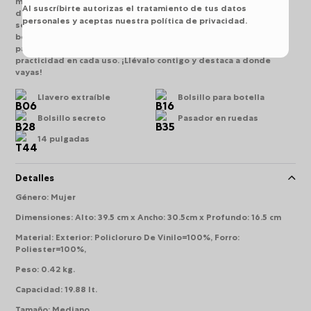
moderno con textura en PVC y compartimentos ideales para el
Al suscríbirte autorizas el tratamiento de tus datos
día a día. Su bolsillo para portátil de 14 pulgadas brinda
personales y aceptas nuestra política de privacidad.
seguridad, mientras que el organizador con portallaves y el
bolsillo secreto facilitan el almacenamiento. Incluye pasador
para sistema de ruedas y bolsillo para botella, ofreciendo
practicidad en cada uso. ¡Llévalo contigo y destaca a donde
vayas!
Llavero extraíble
Bolsillo para botella
Bolsillo secreto
Pasador en ruedas
14 pulgadas
Detalles
Género
:
Mujer
Dimensiones
:
Alto: 39.5 cm x Ancho: 30.5cm x Profundo: 16.5 cm
Material
:
Exterior: Policloruro De Vinilo=100%, Forro:
Poliester=100%,
Peso
:
0.42 kg.
Capacidad
:
19.88 lt.
Tamaño
:
Mediano