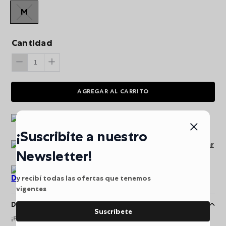
M
Cantidad
AGREGAR AL CARRITO
Envio gratis a partir de
$249.900
¡Suscribite a nuestro
Pago seguro puede pagar
Newsletter!
en línea
Devoluciones
y recibí todas las ofertas que tenemos
vigentes
Descripción
Suscríbete
¡Funcionalidad y diseño en un solo morral! Bow ofrece un look