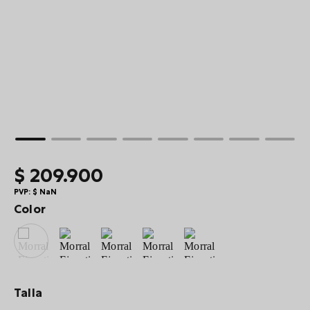
10
.
viaje
$
209
.
900
PVP:
$
NaN
Color
Talla