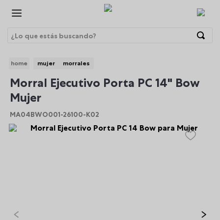
¿Lo que estás buscando?
Términos Más Buscados
mujer
morrales
1
.
morrales
BRE
Morral Ejecutivo Porta PC 14" Bow
2
.
gorras
Mujer
3
.
bolsos
MA04BWO001-26100-K02
4
.
lonchera
5
.
story
6
.
canguro
7
.
morral
8
.
tempera
9
.
gommas