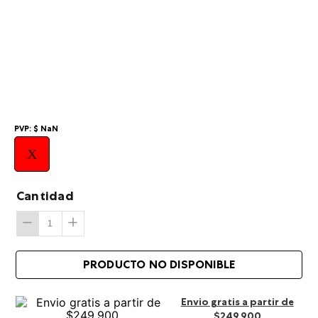
10
.
billetera
PVP:
$
NaN
X
Cantidad
Envio gratis a partir de
$249.900