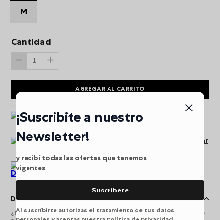
M
Cantidad
AGREGAR AL CARRITO
¡Suscribite a nuestro
Envio gratis a partir de
$249.900
Newsletter!
Pago seguro puede pagar
en línea
y recibí todas las ofertas que tenemos
vigentes
Devoluciones
Suscríbete
Descripción
Al suscríbirte autorizas el tratamiento de tus datos
¿Buscas organización sin exceso? El morral universitario Ometto
personales y aceptas nuestra política de privacidad.