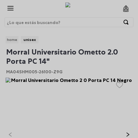
¿Lo que estás buscando?
Términos Más Buscados
unisex
1
.
morrales
BRE
Morral Universitario Ometto 2.0
2
.
gorras
Porta PC 14"
3
.
bolsos
MA04SHM005-26100-Z9G
4
.
lonchera
5
.
canguro
6
.
morral
7
.
tempera
8
.
gommas
9
.
viaje