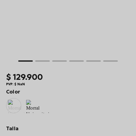
10
.
summit
$
129
.
900
PVP:
$
NaN
Color
Talla