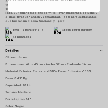
2.0 está elaborado en lona resistente a la abrasión y ofrece
compartimento acolchado para portátil de 14 pulgadas,
organizador interno, bolsillo lateral para botella y llavero con
logo. Su tamaño mediano permite llevar cuadernos, estuche y
dispositivos con orden y comodidad. ¡Ideal para estudiantes
que buscan un diseño funcional y ligero!
Bolsillo para botella
Organizador interno
14 pulgadas
Detalles
Género
:
Unisex
Dimensiones
:
Alto: 45 cm x Ancho: 32cm x Profundo: 14 cm
Material
:
Exterior: Poliester=100%, Forro: Poliester=100%,
Peso
:
0.491 Kg.
Capacidad
:
20 Lt.
Tamaño
:
Mediano
Porta Laptop
:
14"
Color
:
Negro