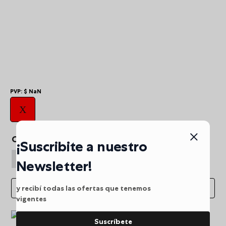
10
.
viaje
PVP:
$
NaN
X
Cantidad
¡Suscribite a nuestro
Newsletter!
y recibí todas las ofertas que tenemos
vigentes
Envio gratis a partir de
Suscríbete
$249.900