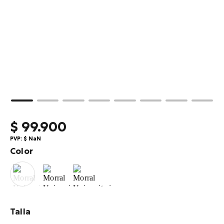
10
.
summit
$
99
.
900
PVP:
$
NaN
Color
Talla