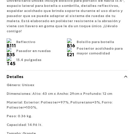
universitario unisex incluye bolsillo para portátil de hasta 15.4",
espacio lateral para botella o sombrilla, detalles reflectivos,
espaldar acolchado que brinda soporte durante el uso diario y
pasador que se puede adaptar al sistema de ruedas de tu
maleta. Está elaborado en poliéster resistente a la abrasión y
viene con llavero en goma que le da un toque único. ¡Llévalo
contigo!
Reflectivo
Bolsillo para botella
Posterior acolchado para
Pasador en ruedas
mayor comodidad
15.4 pulgadas
Detalles
Género
:
Unisex
Dimensiones
:
Alto: 43 cm x Ancho: 29cm x Profundo: 12 cm
Material
:
Exterior: Poliester=97%, Poliuretano=3%, Forro:
Poliester=100%,
Peso
:
0.36 kg.
Capacidad
:
14.96 lt.
Tamaño
:
Grande