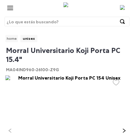
¿Lo que estás buscando?
Términos Más Buscados
unisex
1
.
morrales
BRE
Morral Universitario Koji Porta PC
2
.
gorras
15.4"
3
.
bolsos
MA04IND960-26100-Z9G
4
.
morral
5
.
tempera
6
.
canguro
7
.
gommas
8
.
lonchera
9
.
viaje