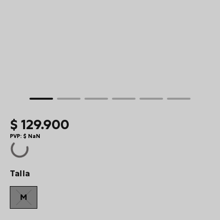
10
.
viaje
$
129
.
900
PVP:
$
NaN
Talla
M