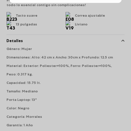
suma funcionalidad y carácter. ¡Hazlo parte de tu rutina y lleva
todo lo esencial contigo sin complicaciones!
Tacto suave
Correa ajustable
13 pulgadas
Liviano
Detalles
Género
:
Mujer
Dimensiones
:
Alto: 42 cm x Ancho: 30cm x Profundo: 12.5 cm
Material
:
Exterior: Poliester=100%, Forro: Poliester=100%,
Peso
:
0.317 kg.
Capacidad
:
15.75 lt.
Tamaño
:
Mediano
Porta Laptop
:
13"
Color
:
Negro
Categoría
:
Morrales
Garantía
:
1 Año