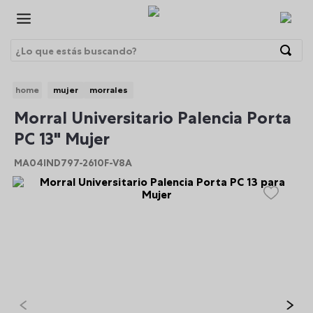
¿Lo que estás buscando?
Términos Más Buscados
mujer
morrales
1
.
morrales
BRE
Morral Universitario Palencia Porta
2
.
gorras
PC 13" Mujer
3
.
bolsos
MA04IND797-2610F-V8A
4
.
lonchera
5
.
story
6
.
canguro
7
.
morral
8
.
tempera
9
.
gommas