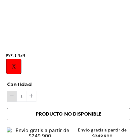
10
.
summit
PVP:
$
NaN
X
Cantidad
Envio gratis a partir de
$249.900