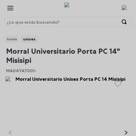
¿Lo que estás buscando?
Términos Más Buscados
unisex
1
.
morrales
BRE
Morral Universitario Porta PC 14"
2
.
gorras
Misisipi
3
.
bolsos
MA04YAT001-
4
.
lonchera
5
.
canguro
6
.
morral
7
.
tempera
8
.
gommas
9
.
viaje