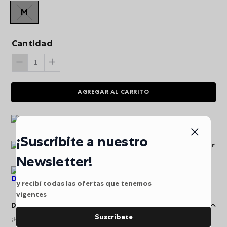
M
Cantidad
AGREGAR AL CARRITO
Envio gratis a partir de
$249.900
¡Suscribite a nuestro
Pago seguro puede pagar
en línea
Newsletter!
Devoluciones
y recibí todas las ofertas que tenemos
vigentes
Descripción
Suscríbete
¡Haz de cada día una oportunidad para llevar comodidad, orden