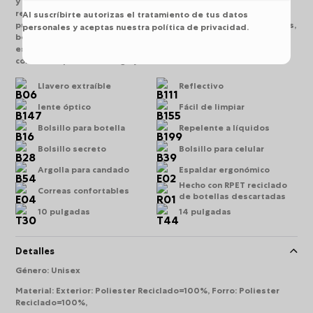
y conciencia ecológica contigo! Misisipi está fabricado con lona
reciclada de 23 botellas plásticas e incluye porta PC de 14
Al suscríbirte autorizas el tratamiento de tus datos
pulgadas, bolsillo para tablet de 10 pulgadas, cortes reflectivos,
personales y aceptas nuestra política de privacidad.
bolsillo secreto, porta botella y slider de seguridad. Su
espaldar ergonómico y correas acolchadas brindan soporte
constante. ¡Llévalo contigo y siente la diferencia!
Llavero extraíble
Reflectivo
lente óptico
Fácil de limpiar
Bolsillo para botella
Repelente a líquidos
Bolsillo secreto
Bolsillo para celular
Argolla para candado
Espaldar ergonómico
Hecho con RPET reciclado
Correas confortables
de botellas descartadas
10 pulgadas
14 pulgadas
Detalles
Género
:
Unisex
Material
:
Exterior: Poliester Reciclado=100%, Forro: Poliester
Reciclado=100%,