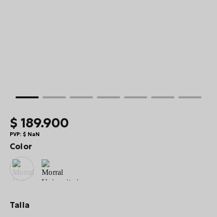
10
.
summit
$
189
.
900
PVP:
$
NaN
Color
Talla