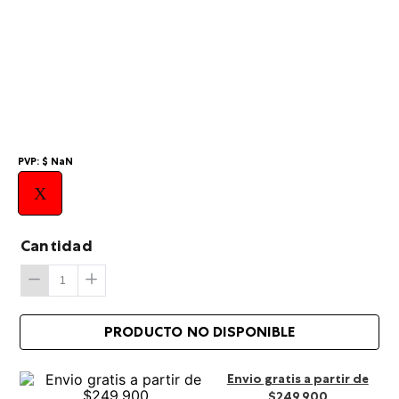
10
.
summit
PVP:
$
NaN
X
Cantidad
Envio gratis a partir de
$249.900