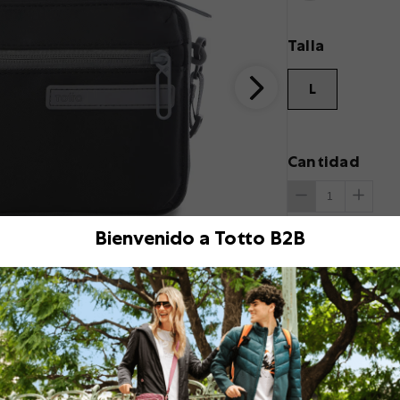
Talla
L
Cantidad
Bienvenido a Totto B2B
Descripción
¡Viaja en familia co
para mantener segur
compartimientos inte
además de bolsillo p
hombro removible. Fa