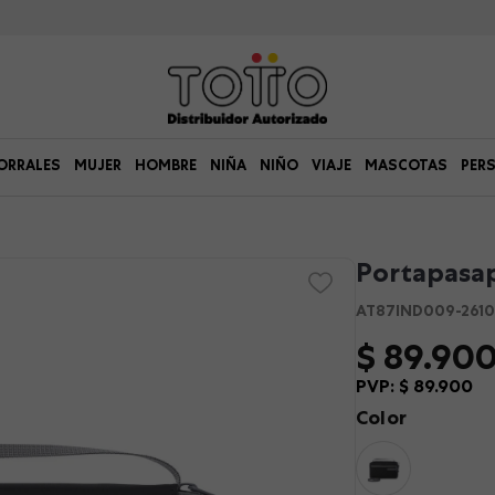
ORRALES
MUJER
HOMBRE
NIÑA
NIÑO
VIAJE
MASCOTAS
PER
Portapasap
AT87IND009-2610
$
89
.
90
PVP:
$
89
.
900
Color