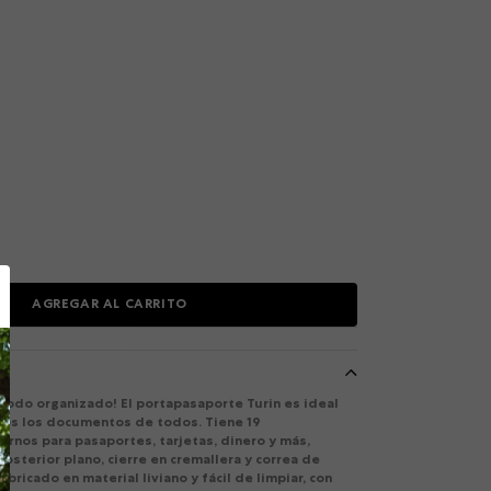
AGREGAR AL CARRITO
n todo organizado! El portapasaporte Turin es ideal
os los documentos de todos. Tiene 19
rnos para pasaportes, tarjetas, dinero y más,
osterior plano, cierre en cremallera y correa de
bricado en material liviano y fácil de limpiar, con