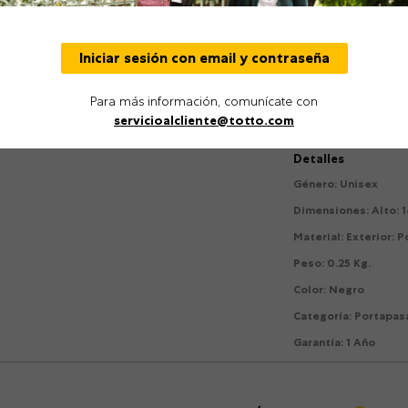
sistema RFID Blocker
lugar!
Bolsillo poster
Iniciar sesión con email y contraseña
Correa de hom
Para más información, comunícate con
Producto espec
servicioalcliente@totto.com
Detalles
Género
:
Unisex
Dimensiones
:
Alto: 
Material
:
Exterior: 
Peso
:
0.25 Kg.
Color
:
Negro
Categoría
:
Portapas
Garantía
:
1 Año