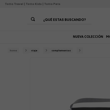
Totto Travel
|
Totto Kids
|
Totto Pets
¿QUÉ ESTAS BUSCANDO?
Términos Más Buscados
NUEVA COLECCIÓN
M
1
.
morrales
2
.
gorras
viaje
complementos
3
.
bolsos
4
.
lonchera
5
.
canguro
6
.
morral
7
.
tempera
8
.
gommas
9
.
viaje