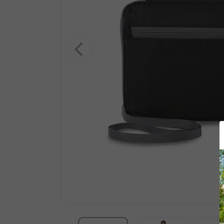
10
.
summit