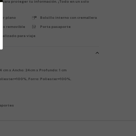
 para proteger tu información. ¡Todo en un solo
ior plano
Bolsillo interno con cremallera
bro removible
Porta pasaporte
ializado para viaje
14 cm x Ancho: 24cm x Profundo: 1 cm
Poliester=100%, Forro: Poliester=100%,
aportes