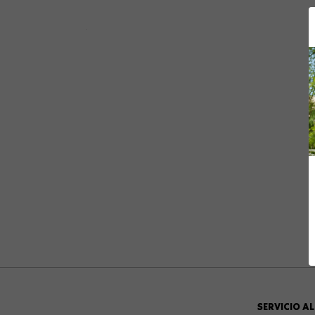
10
.
gommas
SERVICIO AL