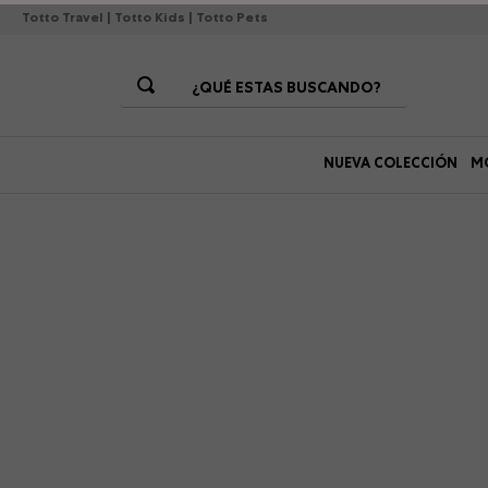
Totto Travel
|
Totto Kids
|
Totto Pets
¿QUÉ ESTAS BUSCANDO?
Términos Más Buscados
NUEVA COLECCIÓN
M
1
.
morrales
2
.
gorras
3
.
bolsos
4
.
lonchera
5
.
story
6
.
canguro
7
.
morral
8
.
tempera
9
.
viaje