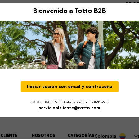
PRO
Bienvenido a Totto B2B
Descripción
Detalles
Iniciar sesión con email y contraseña
Para más información, comunícate con
servicioalcliente@totto.com
 CLIENTE
NOSOTROS
CATEGORÍAS
Colombia