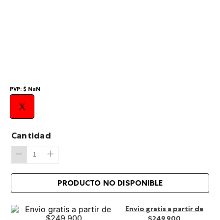
10
.
summit
PVP:
$
NaN
X
Cantidad
Envio gratis a partir de
$249.900