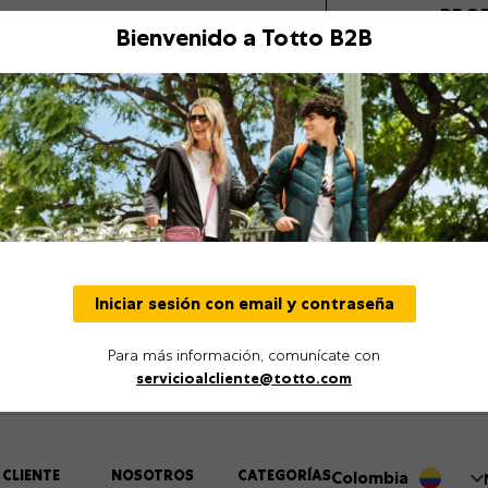
PRO
Bienvenido a Totto B2B
Descripción
Detalles
Iniciar sesión con email y contraseña
Para más información, comunícate con
servicioalcliente@totto.com
 CLIENTE
NOSOTROS
CATEGORÍAS
Colombia