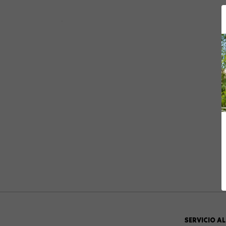
10
.
summit
SERVICIO AL