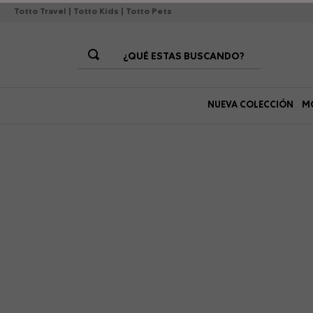
Totto Travel
|
Totto Kids
|
Totto Pets
¿QUÉ ESTAS BUSCANDO?
Términos Más Buscados
NUEVA COLECCIÓN
M
1
.
morrales
2
.
gorras
3
.
bolsos
4
.
morral
5
.
canguro
6
.
tempera
7
.
gommas
8
.
lonchera
9
.
viaje