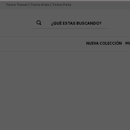
Totto Travel
|
Totto Kids
|
Totto Pets
¿QUÉ ESTAS BUSCANDO?
Términos Más Buscados
NUEVA COLECCIÓN
M
1
.
morrales
2
.
gorras
3
.
bolsos
4
.
morral
5
.
tempera
6
.
canguro
7
.
gommas
8
.
lonchera
9
.
viaje