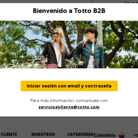
PRO
Bienvenido a Totto B2B
Descripción
Detalles
Iniciar sesión con email y contraseña
Para más información, comunícate con
servicioalcliente@totto.com
 CLIENTE
NOSOTROS
CATEGORÍAS
Colombia