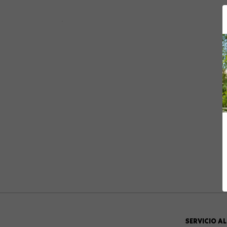
10
.
summit
SERVICIO AL