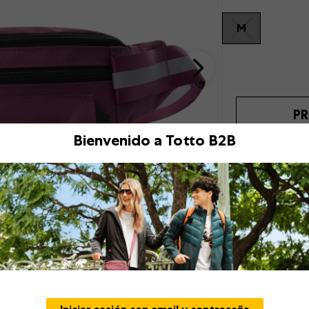
M
PR
Bienvenido a Totto B2B
Descripción
¡Disfruta de mayor 
detalle reflectivo i
portallaves y bolsi
no lo uses. Sus corr
para cualquier activ
y fácil de cuidar. ¡
Doble bolsillo