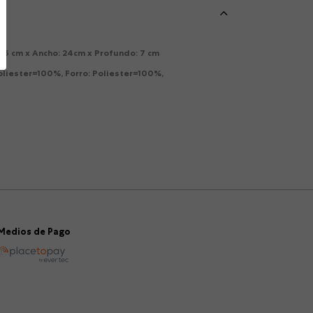
11.5 cm x Ancho: 24cm x Profundo: 7 cm
Poliester=100%, Forro: Poliester=100%,
Medios de Pago