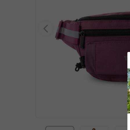
10
.
summit