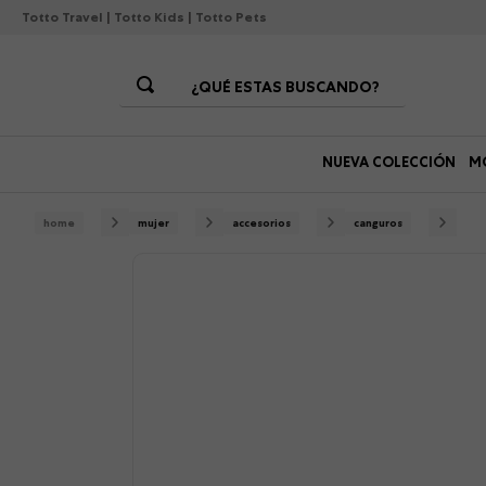
Totto Travel
|
Totto Kids
|
Totto Pets
¿QUÉ ESTAS BUSCANDO?
Términos Más Buscados
NUEVA COLECCIÓN
M
1
.
morrales
2
.
gorras
mujer
accesorios
canguros
3
.
bolsos
4
.
morral
5
.
canguro
6
.
tempera
7
.
gommas
8
.
lonchera
9
.
viaje