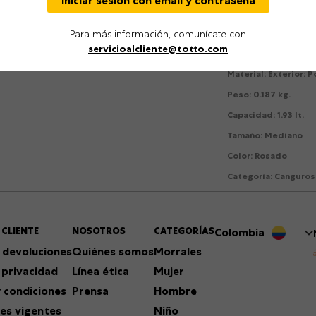
Iniciar sesión con email y contraseña
Detalles
Para más información, comunícate con
Género
:
Mujer
servicioalcliente@totto.com
Dimensiones
:
Alto: 
Material
:
Exterior: 
Peso
:
0.187 kg.
Capacidad
:
1.93 lt.
Tamaño
:
Mediano
Color
:
Rosado
Categoría
:
Canguros
 CLIENTE
NOSOTROS
CATEGORÍAS
Colombia
 devoluciones
Quiénes somos
Morrales
 privacidad
Línea ética
Mujer
 condiciones
Prensa
Hombre
es vigentes
Niño