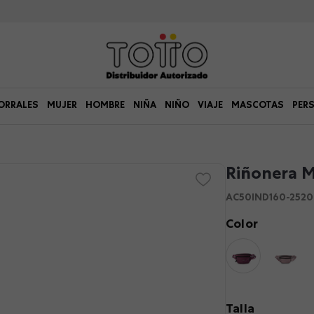
ORRALES
MUJER
HOMBRE
NIÑA
NIÑO
VIAJE
MASCOTAS
PER
Riñonera M
AC50IND160-252
Color
Talla