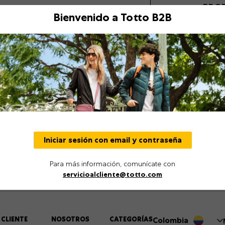
PRO
Bienvenido a Totto B2B
Descripción
Detalles
Iniciar sesión con email y contraseña
Para más información, comunícate con
servicioalcliente@totto.com
 CLIENTE
NOSOTROS
CATEGORÍAS
Colombia