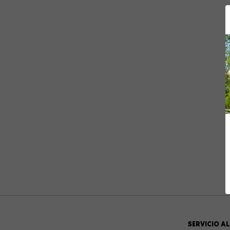
10
.
gommas
SERVICIO AL