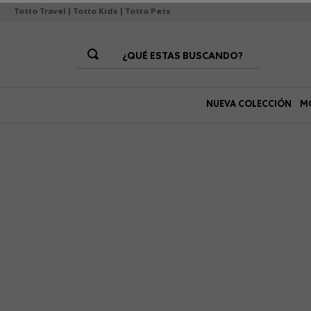
Totto Travel
|
Totto Kids
|
Totto Pets
¿QUÉ ESTAS BUSCANDO?
Términos Más Buscados
NUEVA COLECCIÓN
M
1
.
morrales
2
.
gorras
3
.
bolsos
4
.
lonchera
5
.
story
6
.
canguro
7
.
morral
8
.
tempera
9
.
viaje