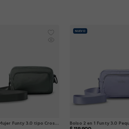
NUEVO
Bolso para Mujer Funty 3.0 tipo Crossbody color Verde XS
$
119
.
900