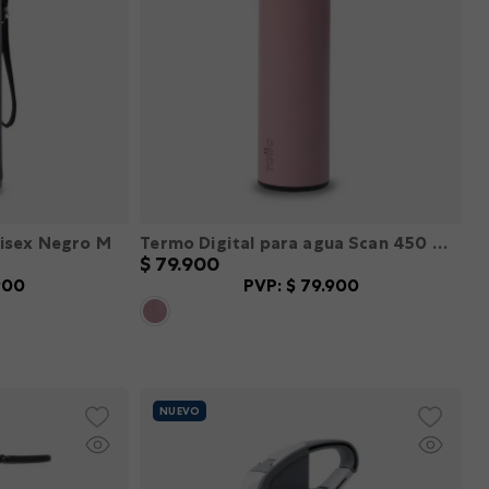
isex Negro M
Termo Digital para agua Scan 450 Ml color Rosado M
$
79
.
900
900
PVP:
$
79
.
900
L
XXL
XS
S
M
L
XL
XXL
－
＋
R
AGREGAR
NUEVO