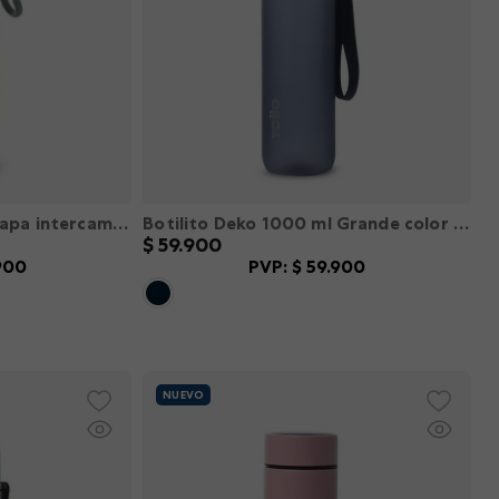
Termo para agua con tapa intercambiable Flux 550 Ml color Verde M
Botilito Deko 1000 ml Grande color Azul L
$
59
.
900
900
PVP:
$
59
.
900
L
XXL
XS
S
M
L
XL
XXL
－
＋
R
AGREGAR
NUEVO