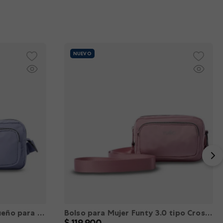
NUEVO
Bolso 2 en 1 Funty 3.0 Pequeño para Mujer Morado XS
Bolso para Mujer Funty 3.0 tipo Crossbody color Rosado XS
$
119
.
900