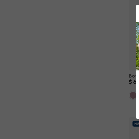
$
6
XS
－
NU