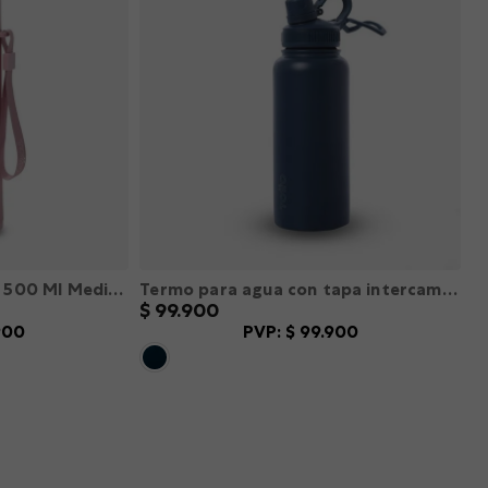
Botilito de vidrio Neza 500 Ml Mediano color Rosado M
Termo para agua con tapa intercambiable Flux 1000 Ml color Azul L
$
99
.
900
900
PVP:
$
99
.
900
L
XXL
XS
S
M
L
XL
XXL
－
＋
R
AGREGAR