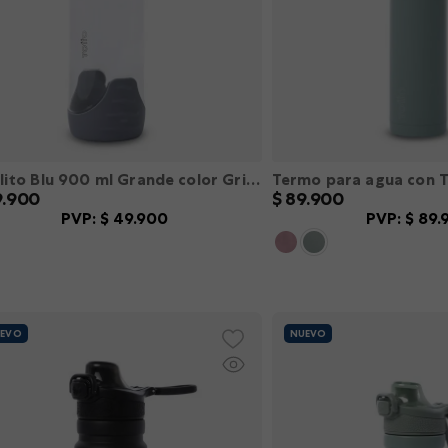
Botilito Blu 900 ml Grande color Gris L
9
.
900
$
89
.
900
PVP:
$
49
.
900
PVP:
$
89
.
S
M
L
XL
XXL
XS
S
M
L
X
＋
－
＋
AGREGAR
AGREGA
EVO
NUEVO