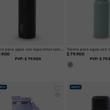
Termo para agua con tapa intercambiable Flux 550 Ml color Negro M
9
.
900
$
79
.
900
PVP:
$
79
.
900
PVP:
$
79
.
S
M
L
XL
XXL
XS
S
M
L
X
＋
－
＋
AGREGAR
AGREGA
EVO
NUEVO