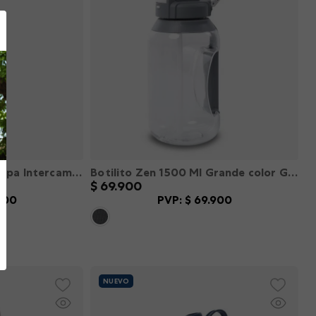
Termo para agua con Tapa Intercambiable Flux 750 ml color Negro L
Botilito Zen 1500 Ml Grande color Gris L
$
69
.
900
900
PVP:
$
69
.
900
L
XXL
XS
S
M
L
XL
XXL
－
＋
R
AGREGAR
NUEVO