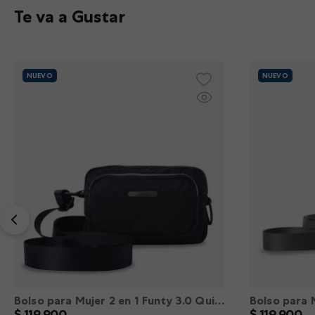
Te va a Gustar
NUEVO
NUEVO
Bolso para Mujer 2 en 1 Funty 3.0 Quilted Crossbody color Azul XS
$
119
.
900
$
119
.
900