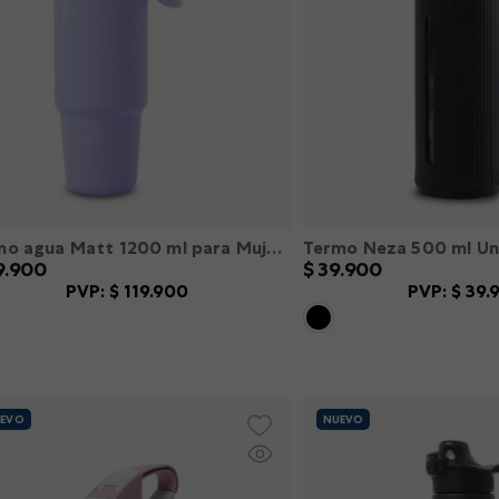
Termo agua Matt 1200 ml para Mujer Morado L
Termo Neza 500 ml Un
9
.
900
$
39
.
900
PVP:
$
119
.
900
PVP:
$
39
.
S
M
L
XL
XXL
XS
S
M
L
X
＋
－
＋
AGREGAR
AGREGA
EVO
NUEVO