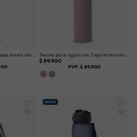
Termo para agua con Tapa Intercambiable Flux 750 ml color Verde L
Termo para agua con Tapa Intercambiable Flux 750 ml color Rosado L
$
89
.
900
900
PVP:
$
89
.
900
L
XXL
XS
S
M
L
XL
XXL
－
＋
R
AGREGAR
NUEVO