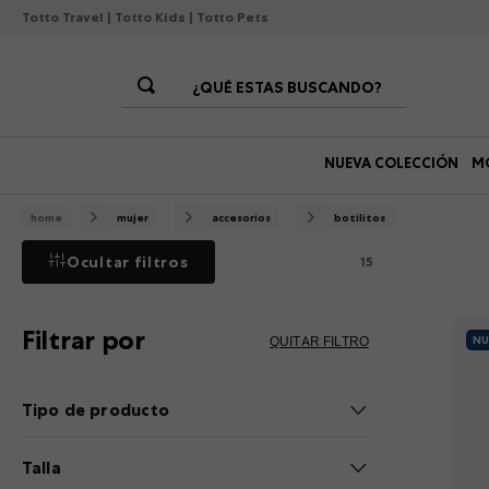
Totto Travel
|
Totto Kids
|
Totto Pets
¿QUÉ ESTAS BUSCANDO?
Términos Más Buscados
NUEVA COLECCIÓN
M
1
.
morrales
2
.
gorras
mujer
accesorios
botilitos
3
.
lonchera
Ocultar filtros
15
4
.
bolsos
5
.
story
Filtrar por
QUITAR FILTRO
NU
6
.
canguro
7
.
tempera
Tipo de producto
8
.
gommas
Botilos (1)
Talla
9
.
viaje
Botellones (8)