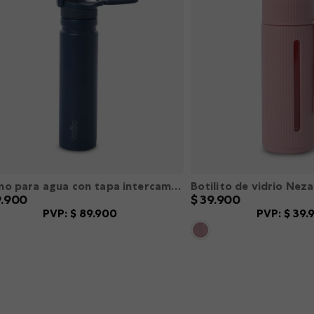
Termo para agua con tapa intercambiable Flux 750 Ml color Azul L
9
.
900
$
39
.
900
PVP:
$
89
.
900
PVP:
$
39
.
S
M
L
XL
XXL
XS
S
M
L
X
＋
－
＋
AGREGAR
AGREGA