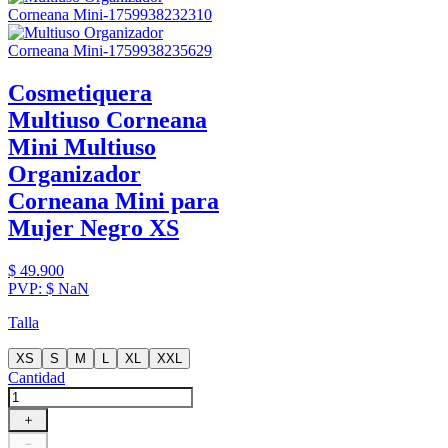
Cosmetiquera
Multiuso Corneana
Mini
Multiuso
Organizador
Corneana Mini para
Mujer Negro XS
$
49
.
900
PVP:
$
NaN
Talla
XS
S
M
L
XL
XXL
Cantidad
＋
－