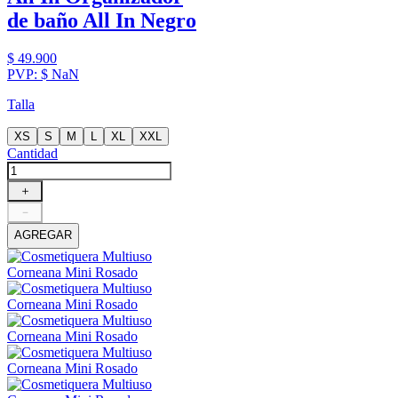
de baño All In Negro
$
49
.
900
PVP:
$
NaN
Talla
XS
S
M
L
XL
XXL
Cantidad
＋
－
AGREGAR