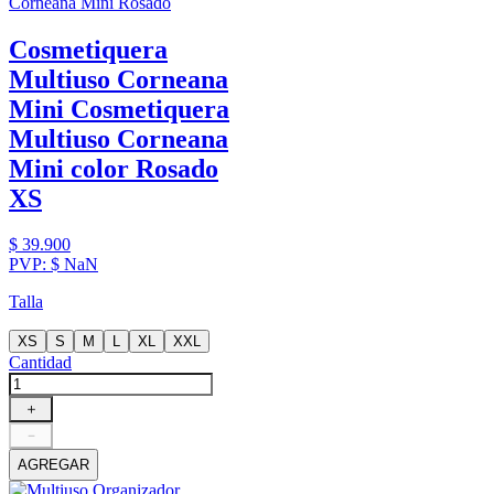
Cosmetiquera
Multiuso Corneana
Mini
Cosmetiquera
Multiuso Corneana
Mini color Rosado
XS
$
39
.
900
PVP:
$
NaN
Talla
XS
S
M
L
XL
XXL
Cantidad
＋
－
AGREGAR